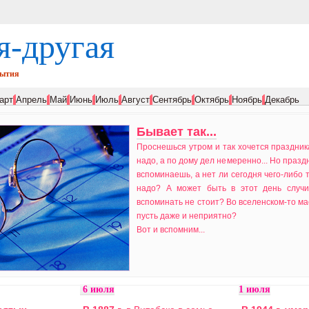
я-другая
бытия
арт
Апрель
Май
Июнь
Июль
Август
Сентябрь
Октябрь
Ноябрь
Декабрь
Бывает так...
Проснешься утром и так хочется праздник
надо, а по дому дел немеренно... Но праздн
вспоминаешь, а нет ли сегодня чего-либо т
надо? А может быть в этот день случил
вспоминать не стоит? Во вселенском-то м
пусть даже и неприятно?
Вот и вспомним...
6 июля
1 июля