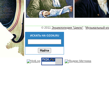
©
2011
Энциклопедия "Цикло"
. "
Музыкальный кл
ИСКАТЬ НА OZON.RU