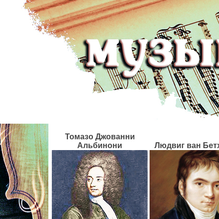
Томазо Джованни
Альбинони
Людвиг ван
Бет